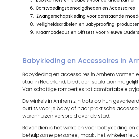
Babykamers en Meubels voor de Kinderkamer
Borstvoedingsbenodigdheden en Accessoires
Zwangerschapskleding voor aanstaande moed
Veiligheidsartikelen en Babyproofing-producte
Kraamcadeaus en Giftsets voor Nieuwe Ouder
Babykleding en Accessoires in A
Babykleding en accessoires in Arnhem vormen e
stad in Nederland, biedt een scala aan mogelij
Van schattige rompertjes tot comfortabele pyja
De winkels in Arnhem zijn trots op hun gevariee
outfits voor je baby of naar praktische accessoire
warenhuizen verspreid over de stad.
Bovendien is het winkelen voor babykleding en a
behulpzame personeel, maakt het winkelen leuk 