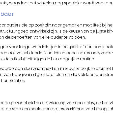
sets, waardoor het winkelen nog specialer wordt voor a
gbaar
r ouders die op zoek zijn naar gemak en mobiliteit bij het
ructuur goed ontwikkeld zijn, is de keuze van de juiste 
an de behoeften van elke ouder te voldoen.
agen voor lange wandelingen in het park of een compacte
eden ook verschillende functies en accessoires aan, zoa
rs flexibiliteit krijgen in hun dagelijkse routine.
aarde aan duurzaamheid en milieuvriendelijkheid bij het 
 zijn van hoogwaardige materialen en die voldoen aan st
un kleintjes.
voor de gezondheid en ontwikkeling van een baby, en het
 biedt de stad een scala aan opties, variërend van biologi