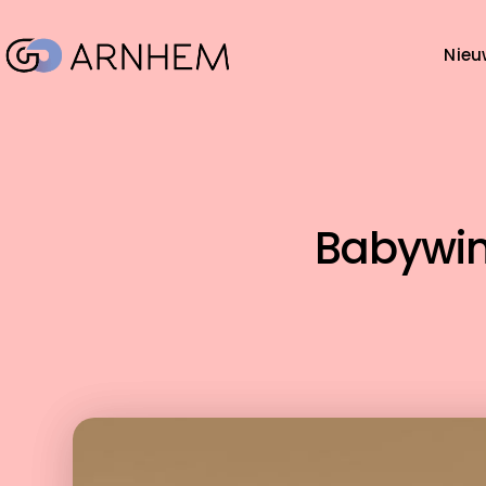
Nieu
Babywink