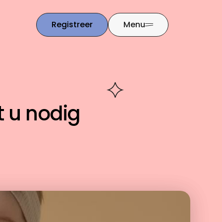
Registreer
Menu
t u nodig