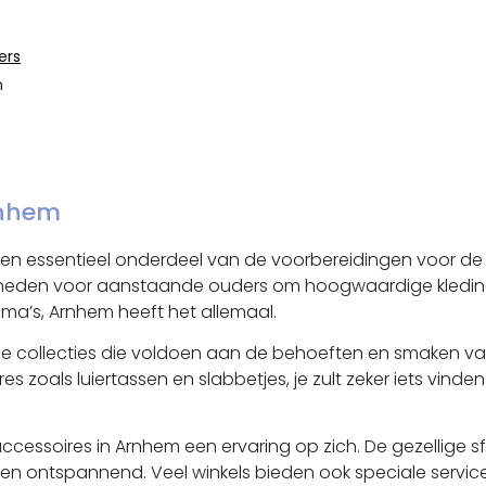
ers
n
s
rnhem
en essentieel onderdeel van de voorbereidingen voor de
kheden voor aanstaande ouders om hoogwaardige kleding e
ma’s, Arnhem heeft het allemaal.
rde collecties die voldoen aan de behoeften en smaken van
s zoals luiertassen en slabbetjes, je zult zeker iets vinden 
ccessoires in Arnhem een ​​ervaring op zich. De gezellige
en ontspannend. Veel winkels bieden ook speciale service