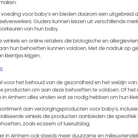
 maken.
an voeding voor baby’s en bieden daarom een uitgebrei
dselverwerkers. Ouders kunnen kiezen uit verschillende me
voorkeuren van hun baby.
 winkels en online retailers die biologische en allergiev
 aan hun behoeften kunnen voldoen. Met de nadruk op ge
kleintjes krijgen.
s
eel voor het behoud van de gezondheid en het welzijn va
 producten om aan deze behoeften te voldoen. Of het n
 in Arnhem alles vinden wat ze nodig hebben om hun klein
ssortiment aan verzorgingsproducten voor baby’s, inclusi
cialiseerde winkels die producten aanbieden die specifiek
hoeften, zoals eczeem of luieruitslag.
 er in Arnhem ook steeds meer duurzame en milieuvriendel