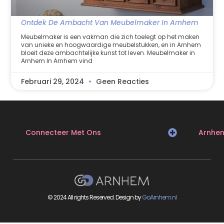
Ontdek De Ambacht Van Meubelmaker In Arnhem
Meubelmaker is een vakman die zich toelegt op het maken
van unieke en hoogwaardige meubelstukken, en in Arnhem
bloeit deze ambachtelijke kunst tot leven. Meubelmaker in
Arnhem In Arnhem vind
Februari 29, 2024
Geen Reacties
Connecteer Met Ons
Arnhe
© 2024 All rights Reserved. Design by
GoArnhem.nl