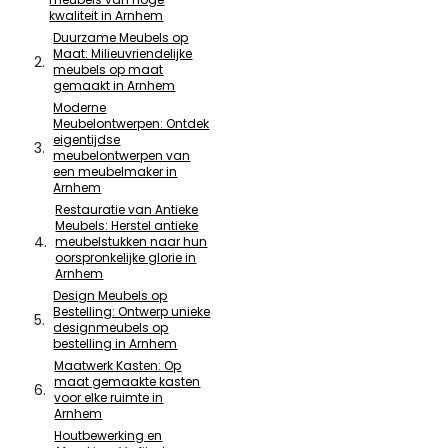
kwaliteit in Arnhem
Duurzame Meubels op
Maat: Milieuvriendelijke
meubels op maat
gemaakt in Arnhem
Moderne
Meubelontwerpen: Ontdek
eigentijdse
meubelontwerpen van
een meubelmaker in
Arnhem
Restauratie van Antieke
Meubels: Herstel antieke
meubelstukken naar hun
oorspronkelijke glorie in
Arnhem
Design Meubels op
Bestelling: Ontwerp unieke
designmeubels op
bestelling in Arnhem
Maatwerk Kasten: Op
maat gemaakte kasten
voor elke ruimte in
Arnhem
Houtbewerking en