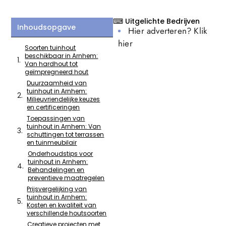
⌨ Uitgelichte Bedrijven
Inhoudsopgave
Hier adverteren? Klik
hier
Soorten tuinhout
beschikbaar in Arnhem:
Van hardhout tot
geïmpregneerd hout
Duurzaamheid van
tuinhout in Arnhem:
Milieuvriendelijke keuzes
en certificeringen
Toepassingen van
tuinhout in Arnhem: Van
schuttingen tot terrassen
en tuinmeubilair
Onderhoudstips voor
tuinhout in Arnhem:
Behandelingen en
preventieve maatregelen
Prijsvergelijking van
tuinhout in Arnhem:
Kosten en kwaliteit van
verschillende houtsoorten
Creatieve projecten met