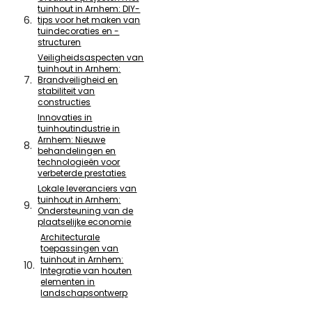
tuinhout in Arnhem: DIY-
tips voor het maken van
tuindecoraties en -
structuren
Veiligheidsaspecten van
tuinhout in Arnhem:
Brandveiligheid en
stabiliteit van
constructies
Innovaties in
tuinhoutindustrie in
Arnhem: Nieuwe
behandelingen en
technologieën voor
verbeterde prestaties
Lokale leveranciers van
tuinhout in Arnhem:
Ondersteuning van de
plaatselijke economie
Architecturale
toepassingen van
tuinhout in Arnhem:
Integratie van houten
elementen in
landschapsontwerp