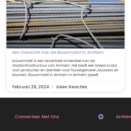
Een Overzicht Van De Bouwmarkt In Arnhem
bouwmarkt is een essentieel onderdeel van de
stadsinfrastructuur van Arnhem. Het biedt een breed scala
aan producten en diensten voor huiseigenaren, bouwers en
klussers. Bouwmarkt in Arnhem In Arnhem speelt
Februari 29, 2024
Geen Reacties
Connecteer Met Ons
Arnhe