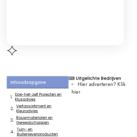
⌨ Uitgelichte Bedrijven
Inhoudsopgave
Hier adverteren? Klik
hier
Doe-het-zelf Projecten en
Klusadvies
Verfassortiment en
Kleuradvies
Bouwmaterialen en
Gereedschappen
Tuin- en
Buitenlevenproducten