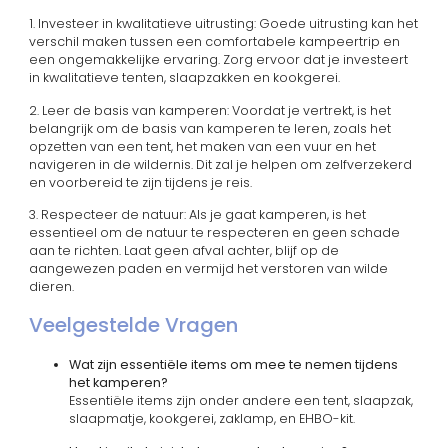
1. Investeer in kwalitatieve uitrusting: Goede uitrusting kan het
verschil maken tussen een comfortabele kampeertrip en
een ongemakkelijke ervaring. Zorg ervoor dat je investeert
in kwalitatieve tenten, slaapzakken en kookgerei.
2. Leer de basis van kamperen: Voordat je vertrekt, is het
belangrijk om de basis van kamperen te leren, zoals het
opzetten van een tent, het maken van een vuur en het
navigeren in de wildernis. Dit zal je helpen om zelfverzekerd
en voorbereid te zijn tijdens je reis.
3. Respecteer de natuur: Als je gaat kamperen, is het
essentieel om de natuur te respecteren en geen schade
aan te richten. Laat geen afval achter, blijf op de
aangewezen paden en vermijd het verstoren van wilde
dieren.
Veelgestelde Vragen
Wat zijn essentiële items om mee te nemen tijdens
het kamperen?
Essentiële items zijn onder andere een tent, slaapzak,
slaapmatje, kookgerei, zaklamp, en EHBO-kit.