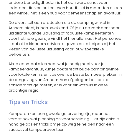
andere benodigdheden, is het een ware schat voor
iedereen die van buitenleven houdt. Het is meer dan alleen
een winkel; het is een hub voor gemeenschap en avontuur.
De diversiteit aan producten die de campingwinkel in
Arnhem biedt, is indrukwekkend. Of je nu op zoek bent naar
ultralichte wandeluitrusting of robuuste kampeertenten
voor het hele gezin, je vindt het hier allemaal. Het personeel
staat altijd klaar om advies te geven en te helpen bij het
kiezen van de juiste uitrusting voor jouw specifieke
behoeften.
Als je eenmaal alles hebt wat je nodig hebt voor je
kampeeravontuur, kun je ook terecht bij de campingwinkel
voor lokale kennis en tips over de beste kampeerplekken in
de omgeving van Arnhem. Van afgelegen bossen tot
schilderachtige meren, er is voor elk wat wils in deze
prachtige regio.
Tips en Tricks
Kamperen kan een geweldige ervaring zijn, maar het
vereist ook wat planning en voorbereiding. Hier zijn enkele
handige tips en tricks om je op weg te helpen naar een
succesvol kampeeravontuur: