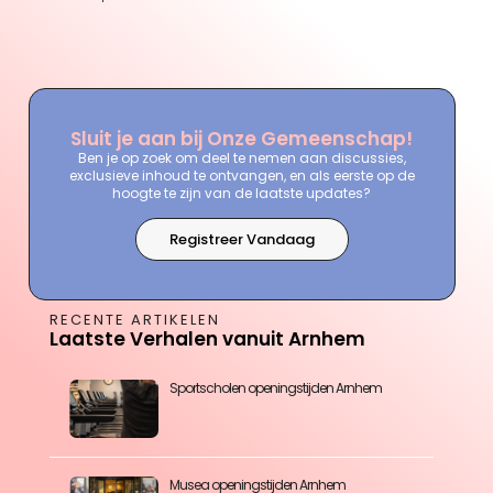
Sluit je aan bij Onze Gemeenschap!
Ben je op zoek om deel te nemen aan discussies,
exclusieve inhoud te ontvangen, en als eerste op de
hoogte te zijn van de laatste updates?
Registreer Vandaag
RECENTE ARTIKELEN
Laatste Verhalen vanuit Arnhem
Sportscholen openingstijden Arnhem
Musea openingstijden Arnhem