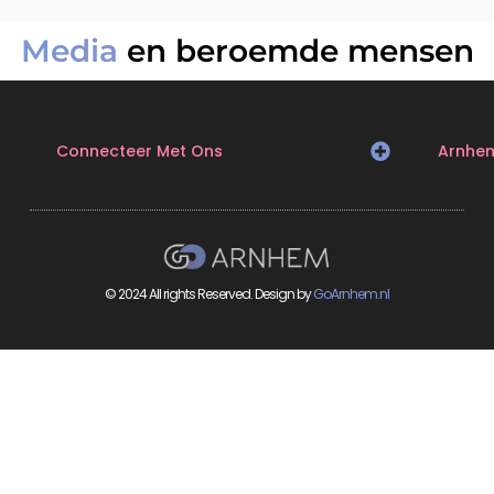
Media
en beroemde mensen
Connecteer Met Ons
Arnhe
© 2024 All rights Reserved. Design by
GoArnhem.nl