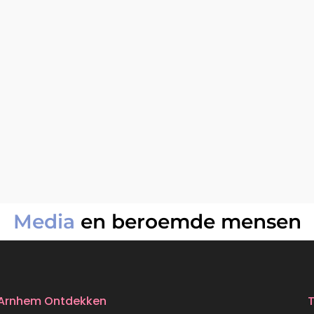
Media
en beroemde mensen
Arnhem Ontdekken
T