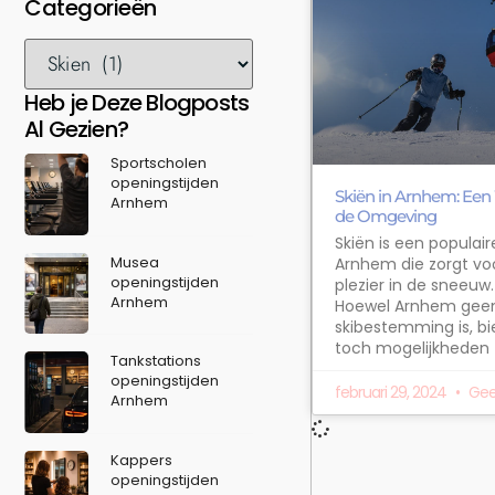
Categorieën
Heb je Deze Blogposts
Al Gezien?
Sportscholen
openingstijden
Skiën in Arnhem: Een 
Arnhem
de Omgeving
Skiën is een populaire
Musea
Arnhem die zorgt vo
openingstijden
plezier in de sneeuw
Arnhem
Hoewel Arnhem geen 
skibestemming is, b
toch mogelijkheden
Tankstations
openingstijden
februari 29, 2024
Gee
Arnhem
Kappers
openingstijden