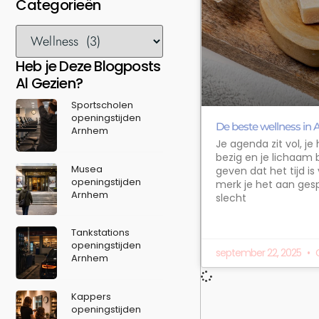
Categorieën
Heb je Deze Blogposts
Al Gezien?
Sportscholen
openingstijden
De beste wellness in
Arnhem
Je agenda zit vol, je
bezig en je lichaam 
Musea
geven dat het tijd is
openingstijden
merk je het aan ges
Arnhem
slecht
Tankstations
openingstijden
september 22, 2025
G
Arnhem
Kappers
openingstijden