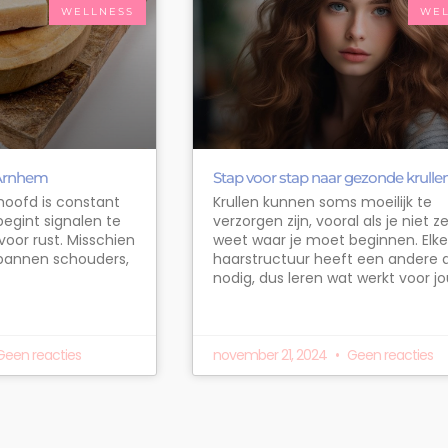
WELLNESS
WEL
 Arnhem
Stap voor stap naar gezonde krulle
 hoofd is constant
Krullen kunnen soms moeilijk te
begint signalen te
verzorgen zijn, vooral als je niet z
 voor rust. Misschien
weet waar je moet beginnen. Elk
pannen schouders,
haarstructuur heeft een andere
nodig, dus leren wat werkt voor j
een reacties
november 21, 2024
Geen reacties