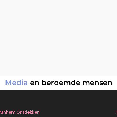
Media
en beroemde mensen
Arnhem Ontdekken
T