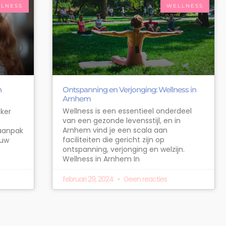
LNESS
WELLNESS
n
Ontspanning en Verjonging: Wellness in
Arnhem
Wellness is een essentieel onderdeel
eker
van een gezonde levensstijl, en in
e
Arnhem vind je een scala aan
 aanpak
faciliteiten die gericht zijn op
ouw
ontspanning, verjonging en welzijn.
Wellness in Arnhem In
februari 29, 2024
Geen reacties