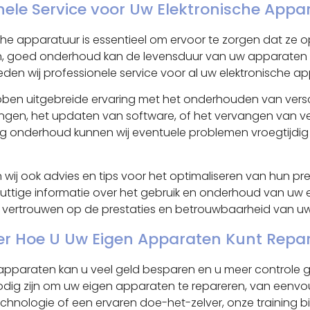
nele Service voor Uw Elektronische Appa
e apparatuur is essentieel om ervoor te zorgen dat ze op
ten, goed onderhoud kan de levensduur van uw apparaten
eden wij professionele service voor al uw elektronische ap
bben uitgebreide ervaring met het onderhouden van versc
ingen, het updaten van software, of het vervangen van ve
tig onderhoud kunnen wij eventuele problemen vroegtijdi
j ook advies en tips voor het optimaliseren van hun pres
ttige informatie over het gebruik en onderhoud van uw 
rt vertrouwen op de prestaties en betrouwbaarheid van uw
Leer Hoe U Uw Eigen Apparaten Kunt Repa
 apparaten kan u veel geld besparen en u meer controle 
nodig zijn om uw eigen apparaten te repareren, van eenvo
hnologie of een ervaren doe-het-zelver, onze training bie