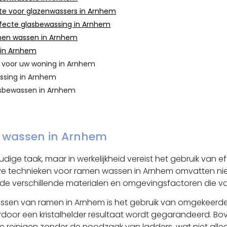
gte voor glazenwassers in Arnhem
rfecte glasbewassing in Arnhem
amen wassen in Arnhem
s in Arnhem
er voor uw woning in Arnhem
ssing in Arnhem
lasbewassen in Arnhem
n wassen in Arnhem
dige taak, maar in werkelijkheid vereist het gebruik van e
eve technieken voor ramen wassen in Arnhem omvatten niet
de verschillende materialen en omgevingsfactoren die van
wassen van ramen in Arnhem is het gebruik van omgekeerd
rdoor een kristalhelder resultaat wordt gegarandeerd. B
 reinigen zonder de noodzaak van ladders, wat niet alleen