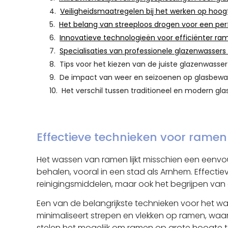
Veiligheidsmaatregelen bij het werken op hoo
Het belang van streeploos drogen voor een pe
Innovatieve technologieën voor efficiënter r
Specialisaties van professionele glazenwasser
Tips voor het kiezen van de juiste glazenwass
De impact van weer en seizoenen op glasbewa
Het verschil tussen traditioneel en modern g
Effectieve technieken voor rame
Het wassen van ramen lijkt misschien een eenvou
behalen, vooral in een stad als Arnhem. Effecti
reinigingsmiddelen, maar ook het begrijpen van 
Een van de belangrijkste technieken voor het 
minimaliseert strepen en vlekken op ramen, waa
stelen het mogelijk om ramen op grote hoogte te