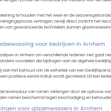
k rekening te houden met het weer en de seizoensgebond
inigingsproces vertragen, terwijl direct zonlicht het risi
ken van geavanceerde technieken, kunnen glazenwassers
asbewassing voor bedrijven in Arnhem
edrijven in Arnhem om verschillende redenen. Het gaat n
n andere voordelen die bijdragen aan de algehele bedrijfsp
ij aan het behoud van de esthetiek van een bedrijfspan
een positieve eerste indruk wordt gecreëerd. Dit kan leid
e levensduur van ramen verlengen door de opbouw van vui
orden ramen beschermd tegen beschadiging en behouden ze
ossingen voor glazenwassers in Arnhem