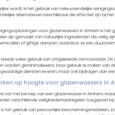
rijker wordt, is het gebruik van milieuvriendelijke reinigi
iendelijke alternatieven beschikbaar die effectief zijn bij 
einigingsoplossingen voor glazenwassers in Arnhem is het 
jn gemaakt van natuurlijke ingrediënten die veilig zijn
micaliën of giftige dampen, waardoor ze een duurzaam alt
teeds vaker gebruik van omgekeerde osmosewater. Dit gez
n worden geminimaliseerd. Door gebruik te maken van deze
oogwaardige diensten leveren, maar ook bijdragen aan e
werken op hoogte voor glazenwassers in
el van het beroep van een glazenwasser in Arnhem, maar 
rden verschillende veiligheidsmaatregelen toegepast bij
 is het gebruik van persoonlijke beschermingsmiddelen, z