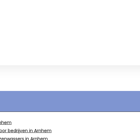
rnhem
oor bedrijven in Arnhem
lazenwassers in Arnhem