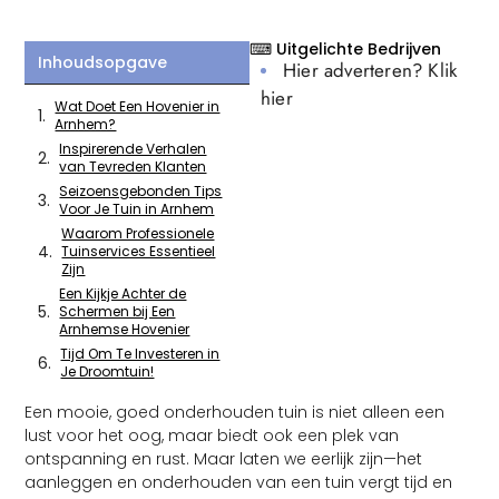
⌨ Uitgelichte Bedrijven
Inhoudsopgave
Hier adverteren? Klik
hier
Wat Doet Een Hovenier in
Arnhem?
Inspirerende Verhalen
van Tevreden Klanten
Seizoensgebonden Tips
Voor Je Tuin in Arnhem
Waarom Professionele
Tuinservices Essentieel
Zijn
Een Kijkje Achter de
Schermen bij Een
Arnhemse Hovenier
Tijd Om Te Investeren in
Je Droomtuin!
Een mooie, goed onderhouden tuin is niet alleen een
lust voor het oog, maar biedt ook een plek van
ontspanning en rust. Maar laten we eerlijk zijn—het
aanleggen en onderhouden van een tuin vergt tijd en