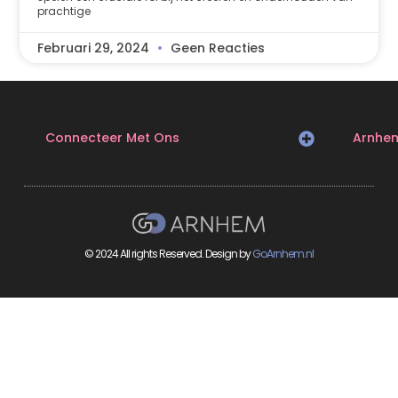
prachtige
Februari 29, 2024
Geen Reacties
Connecteer Met Ons
Arnhe
© 2024 All rights Reserved. Design by
GoArnhem.nl