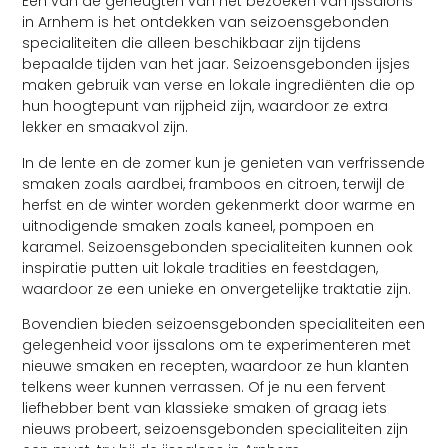
Een van de geneugten van het bezoeken van ijssalons
in Arnhem is het ontdekken van seizoensgebonden
specialiteiten die alleen beschikbaar zijn tijdens
bepaalde tijden van het jaar. Seizoensgebonden ijsjes
maken gebruik van verse en lokale ingrediënten die op
hun hoogtepunt van rijpheid zijn, waardoor ze extra
lekker en smaakvol zijn.
In de lente en de zomer kun je genieten van verfrissende
smaken zoals aardbei, framboos en citroen, terwijl de
herfst en de winter worden gekenmerkt door warme en
uitnodigende smaken zoals kaneel, pompoen en
karamel. Seizoensgebonden specialiteiten kunnen ook
inspiratie putten uit lokale tradities en feestdagen,
waardoor ze een unieke en onvergetelijke traktatie zijn.
Bovendien bieden seizoensgebonden specialiteiten een
gelegenheid voor ijssalons om te experimenteren met
nieuwe smaken en recepten, waardoor ze hun klanten
telkens weer kunnen verrassen. Of je nu een fervent
liefhebber bent van klassieke smaken of graag iets
nieuws probeert, seizoensgebonden specialiteiten zijn