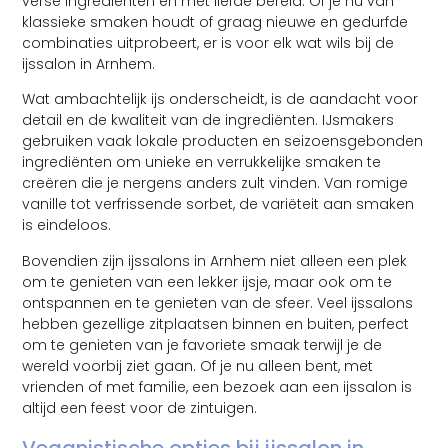
verse ingrediënten en met liefde bereid. Of je nu van
klassieke smaken houdt of graag nieuwe en gedurfde
combinaties uitprobeert, er is voor elk wat wils bij de
ijssalon in Arnhem.
Wat ambachtelijk ijs onderscheidt, is de aandacht voor
detail en de kwaliteit van de ingrediënten. IJsmakers
gebruiken vaak lokale producten en seizoensgebonden
ingrediënten om unieke en verrukkelijke smaken te
creëren die je nergens anders zult vinden. Van romige
vanille tot verfrissende sorbet, de variëteit aan smaken
is eindeloos.
Bovendien zijn ijssalons in Arnhem niet alleen een plek
om te genieten van een lekker ijsje, maar ook om te
ontspannen en te genieten van de sfeer. Veel ijssalons
hebben gezellige zitplaatsen binnen en buiten, perfect
om te genieten van je favoriete smaak terwijl je de
wereld voorbij ziet gaan. Of je nu alleen bent, met
vrienden of met familie, een bezoek aan een ijssalon is
altijd een feest voor de zintuigen.
Veganistische opties bij ijssalon in