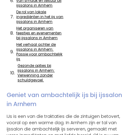
van smaak en textuur bij
ijssalons in Arnhem
De rol van lokale
ingrediënten in het ijs van
ijssalons in Arnhem
Het organiseren van
feestjes en evenementen
bij ijssalons in Arnhem
Het verhaal achter de
ijssalons in Arnhem:
Passie voor ambachtelijk
ijs
Gezonde opties bij
ijssalons in Arnhem:
Verwenning zonder
schuldgevoel.
Geniet van ambachtelijk ijs bij ijssalon
in Arnhem
IJs is een van die traktaties die de zintuigen betovert,
vooral op een warme dag. In Arnhem zijn er tal van
ijssalon die ambachtelijk ijs serveren, gemaakt met