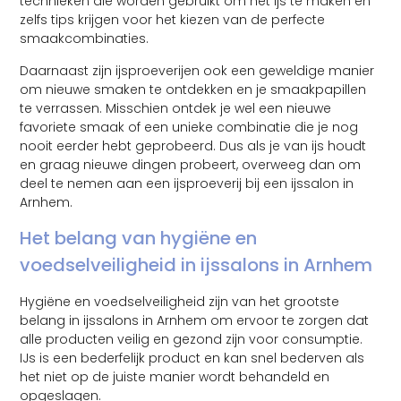
technieken die worden gebruikt om het ijs te maken en
zelfs tips krijgen voor het kiezen van de perfecte
smaakcombinaties.
Daarnaast zijn ijsproeverijen ook een geweldige manier
om nieuwe smaken te ontdekken en je smaakpapillen
te verrassen. Misschien ontdek je wel een nieuwe
favoriete smaak of een unieke combinatie die je nog
nooit eerder hebt geprobeerd. Dus als je van ijs houdt
en graag nieuwe dingen probeert, overweeg dan om
deel te nemen aan een ijsproeverij bij een ijssalon in
Arnhem.
Het belang van hygiëne en
voedselveiligheid in ijssalons in Arnhem
Hygiëne en voedselveiligheid zijn van het grootste
belang in ijssalons in Arnhem om ervoor te zorgen dat
alle producten veilig en gezond zijn voor consumptie.
IJs is een bederfelijk product en kan snel bederven als
het niet op de juiste manier wordt behandeld en
opgeslagen.