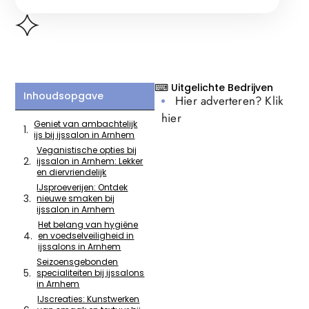
⌨ Uitgelichte Bedrijven
Inhoudsopgave
Hier adverteren? Klik
hier
Geniet van ambachtelijk
ijs bij ijssalon in Arnhem
Veganistische opties bij
ijssalon in Arnhem: Lekker
en diervriendelijk
IJsproeverijen: Ontdek
nieuwe smaken bij
ijssalon in Arnhem
Het belang van hygiëne
en voedselveiligheid in
ijssalons in Arnhem
Seizoensgebonden
specialiteiten bij ijssalons
in Arnhem
IJscreaties: Kunstwerken