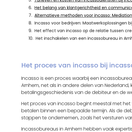
Tarieven en kosten van incassodiensten bij in
Het belang van klantgerichtheid en communica
Alternatieve methoden voor incasso: Mediation
Incasso voor bedrijven: Maatwerkoplossingen b
Het effect van incasso op de relatie tussen cr
Het inschakelen van een incassobureau in Ar
Het proces van incasso bij inca
Incasso is een proces waarbij een incassobure
Arnhem, net als in andere delen van Nederland, 
betalingsgeschiedenis van de debiteur en de we
Het proces van incasso begint meestal met het
betalen binnen een bepaalde termijn. Als de deb
stappen te ondernemen, zoals het versturen van
Incassobureaus in Arnhem hebben vaak expertis