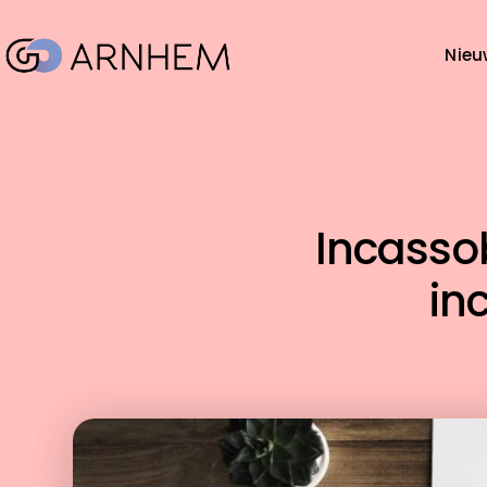
Nieu
Incasso
in