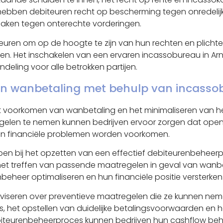
ebben debiteuren recht op bescherming tegen onredelijke
maken tegen onterechte vorderingen.
iteuren om op de hoogte te zijn van hun rechten en plicht
pen. Het inschakelen van een ervaren incassobureau in A
deling voor alle betrokken partijen.
n wanbetaling met behulp van incasso
et voorkomen van wanbetaling en het minimaliseren van he
tregelen te nemen kunnen bedrijven ervoor zorgen dat ope
en financiële problemen worden voorkomen.
en bij het opzetten van een effectief debiteurenbeheerp
et treffen van passende maatregelen in geval van wanb
eheer optimaliseren en hun financiële positie versterken
iseren over preventieve maatregelen die ze kunnen neme
ks, het opstellen van duidelijke betalingsvoorwaarden en
eurenbeheerproces kunnen bedrijven hun cashflow behere