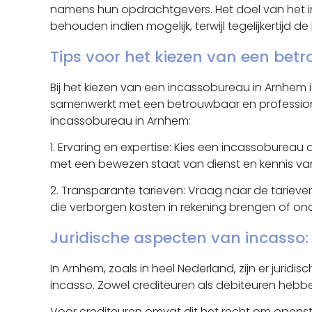
namens hun opdrachtgevers. Het doel van het in
behouden indien mogelijk, terwijl tegelijkertij
Tips voor het kiezen van een be
Bij het kiezen van een incassobureau in Arnhem 
samenwerkt met een betrouwbaar en professioneel 
incassobureau in Arnhem:
1. Ervaring en expertise: Kies een incassobureau
met een bewezen staat van dienst en kennis van
2. Transparante tarieven: Vraag naar de tarieve
die verborgen kosten in rekening brengen of ondui
Juridische aspecten van incasso:
In Arnhem, zoals in heel Nederland, zijn er ju
incasso. Zowel crediteuren als debiteuren hebb
Voor crediteuren omvat dit het recht om openst