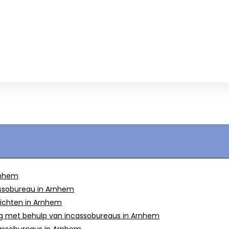
rnhem
assobureau in Arnhem
lichten in Arnhem
g met behulp van incassobureaus in Arnhem