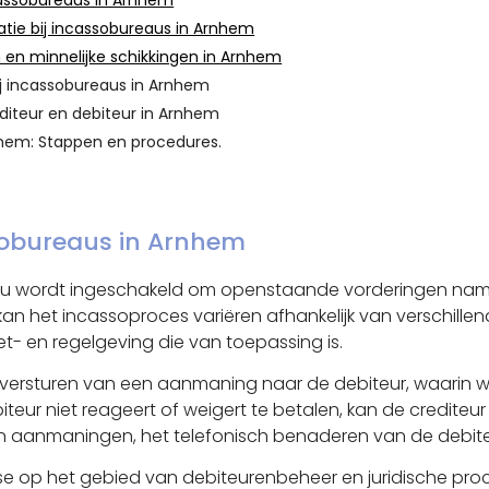
cassobureaus in Arnhem
tie bij incassobureaus in Arnhem
 en minnelijke schikkingen in Arnhem
ij incassobureaus in Arnhem
editeur en debiteur in Arnhem
nhem: Stappen en procedures.
ssobureaus in Arnhem
au wordt ingeschakeld om openstaande vorderingen namen
kan het incassoproces variëren afhankelijk van verschille
t- en regelgeving die van toepassing is.
 versturen van een aanmaning naar de debiteur, waarin
iteur niet reageert of weigert te betalen, kan de credit
 aanmaningen, het telefonisch benaderen van de debiteur
e op het gebied van debiteurenbeheer en juridische pro