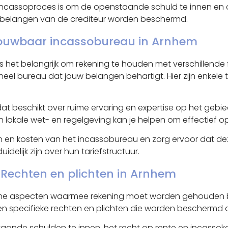
cassoproces is om de openstaande schuld te innen en de 
d de belangen van de crediteur worden beschermd.
trouwbaar incassobureau in Arnhem
is het belangrijk om rekening te houden met verschillende
bureau dat jouw belangen behartigt. Hier zijn enkele tips
 dat beschikt over ruime ervaring en expertise op het geb
 lokale wet- en regelgeving kan je helpen om effectief 
n en kosten van het incassobureau en zorg ervoor dat deze
delijk zijn over hun tariefstructuur.
 Rechten en plichten in Arnhem
ridische aspecten waarmee rekening moet worden gehouden
en specifieke rechten en plichten die worden beschermd 
aande schulden te innen, het recht op rente en incassoko