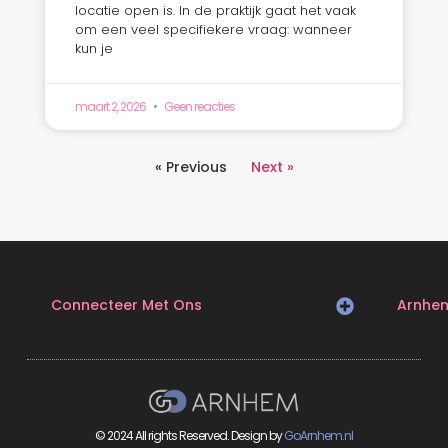
locatie open is. In de praktijk gaat het vaak
om een veel specifiekere vraag: wanneer
kun je
maart 2, 2026
Geen reacties
« Previous
Next »
Connecteer Met Ons
Arnhe
© 2024 All rights Reserved. Design by
GoArnhem.nl