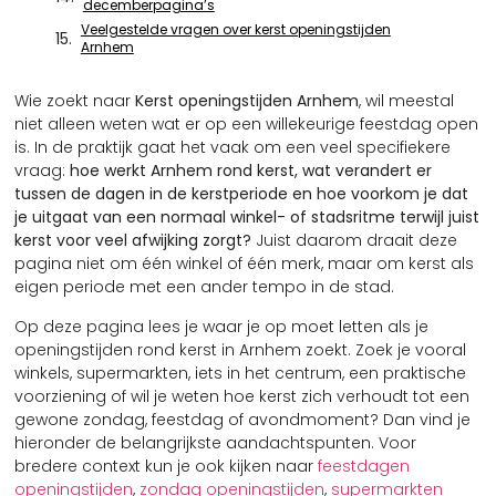
decemberpagina’s
Veelgestelde vragen over kerst openingstijden
Arnhem
Wie zoekt naar
Kerst openingstijden Arnhem
, wil meestal
niet alleen weten wat er op een willekeurige feestdag open
is. In de praktijk gaat het vaak om een veel specifiekere
vraag:
hoe werkt Arnhem rond kerst, wat verandert er
tussen de dagen in de kerstperiode en hoe voorkom je dat
je uitgaat van een normaal winkel- of stadsritme terwijl juist
kerst voor veel afwijking zorgt?
Juist daarom draait deze
pagina niet om één winkel of één merk, maar om kerst als
eigen periode met een ander tempo in de stad.
Op deze pagina lees je waar je op moet letten als je
openingstijden rond kerst in Arnhem zoekt. Zoek je vooral
winkels, supermarkten, iets in het centrum, een praktische
voorziening of wil je weten hoe kerst zich verhoudt tot een
gewone zondag, feestdag of avondmoment? Dan vind je
hieronder de belangrijkste aandachtspunten. Voor
bredere context kun je ook kijken naar
feestdagen
openingstijden
,
zondag openingstijden
,
supermarkten