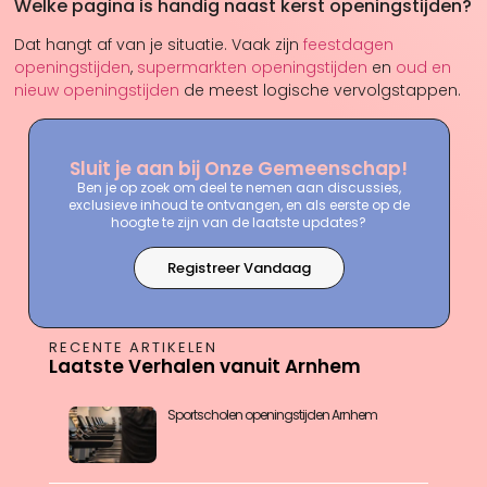
Welke pagina is handig naast kerst openingstijden?
Dat hangt af van je situatie. Vaak zijn
feestdagen
openingstijden
,
supermarkten openingstijden
en
oud en
nieuw openingstijden
de meest logische vervolgstappen.
Sluit je aan bij Onze Gemeenschap!
Ben je op zoek om deel te nemen aan discussies,
exclusieve inhoud te ontvangen, en als eerste op de
hoogte te zijn van de laatste updates?
Registreer Vandaag
RECENTE ARTIKELEN
Laatste Verhalen vanuit Arnhem
Sportscholen openingstijden Arnhem