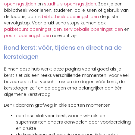
openingstijden
en
stadhuis openingstijden
. Zoek je een
bibliotheek voor lenen, studeren, balie-uren of gebruik van
de locatie, dan is
bibliotheek openingstijden
de juiste
vervolgstap. Voor praktische stops kunnen ook
pakketpunt openingstijden
,
servicebalie openingstijden
en
postnl openingstijden
relevant zijn.
Rond kerst: vóór, tijdens en direct na de
kerstdagen
Binnen deze hub werkt deze pagina vooral goed als je
kerst ziet als een
reeks verschillende momenten
. Voor veel
bezoekers is het verschil tussen de dagen vóór kerst, de
kerstdagen zelf en de dagen erna belangrijker dan één
algemene kerstvraag.
Denk daarom grofweg in drie soorten momenten:
een fase
vlak voor kerst
, waarin winkels en
supermarkten anders aanvoelen door voorbereiding
en drukte
de
kerstdagen zelf
, waarin openingstijden vaker