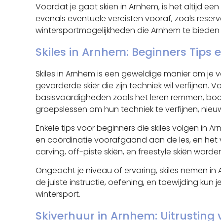
Voordat je gaat skien in Arnhem, is het altijd 
evenals eventuele vereisten vooraf, zoals reser
wintersportmogelijkheden die Arnhem te bieden 
Skiles in Arnhem: Beginners Tip
Skiles in Arnhem is een geweldige manier om je v
gevorderde skiër die zijn techniek wil verfijnen.
basisvaardigheden zoals het leren remmen, bocht
groepslessen om hun techniek te verfijnen, nieuw
Enkele tips voor beginners die skiles volgen in A
en coördinatie voorafgaand aan de les, en het v
carving, off-piste skiën, en freestyle skiën worde
Ongeacht je niveau of ervaring, skiles nemen in 
de juiste instructie, oefening, en toewijding ku
wintersport.
Skiverhuur in Arnhem: Uitrusting 