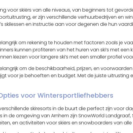
ng voor skiërs van alle niveaus, van beginners tot gevorde
rtuitrusting, er zijn verschillende verhuurbedrijven en wi
s skilessen en instructie aan voor degenen die hun vaard
et belangrijk om rekening te houden met factoren zoals je
eginners kunnen profiteren van het huren van ski’s met een
s kunnen kiezen voor langere ski’s met een smaller profiel 
 belangrijk om de beschikbaarheid, prijzen, en voorwaarden
ijgt voor je behoeften en budget. Met de juiste uitrusting 
Opties voor Wintersportliefhebbers
 verschillende skiresorts in de buurt die perfect zijn voo
orts in de omgeving van Arnhem zijn SnowWorld Landgraaf,
eiten, en activiteiten voor skiërs en snowboarders van alle 