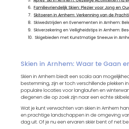
Apres-ski in Arnhem: Gezellige Activiteiten na 
Familievriendelijk Skien: Plezier voor Jong en O
Skitoeren in Arnhem: Verkenning van de Pracht
Skiwedstrijden en Evenementen in Arnhem: Bel
Skiverzekering en Veiligheidstips in Arnhem: Be
Skigebieden met Kunstmatige Sneeuw in Arnhem
Skien in Arnhem: Waar te Gaan e
Skien in Arnhem biedt een scala aan mogelijkhed
bestemming, zijn er toch verschillende plekken
populaire locaties voor langlaufen en winterwan
diegenen die op zoek zijn naar een echte skibele
Wat je kunt verwachten van skien in Arnhem han
en prachtige landschappen in de omgeving van Ar
dag uit. Of je nu een ervaren skiër bent of net be