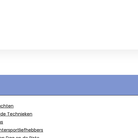
achten
erde Technieken
us
ntersportliefhebbers