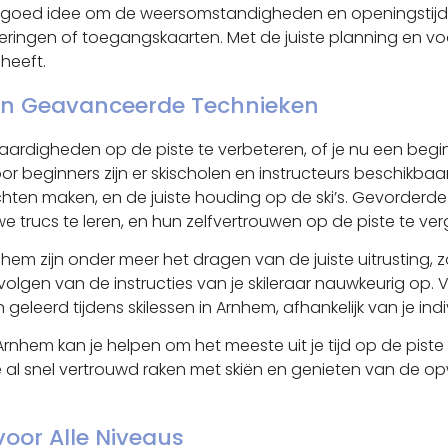
een goed idee om de weersomstandigheden en openingstijde
veringen of toegangskaarten. Met de juiste planning en v
heeft.
s en Geavanceerde Technieken
aardigheden op de piste te verbeteren, of je nu een begin
 Voor beginners zijn er skischolen en instructeurs beschikb
en maken, en de juiste houding op de ski’s. Gevorderde s
e trucs te leren, en hun zelfvertrouwen op de piste te ver
rnhem zijn onder meer het dragen van de juiste uitrusting, 
olgen van de instructies van je skileraar nauwkeurig op.
n geleerd tijdens skilessen in Arnhem, afhankelijk van je i
Arnhem kan je helpen om het meeste uit je tijd op de pist
n je al snel vertrouwd raken met skiën en genieten van de o
voor Alle Niveaus