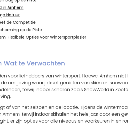
een Dag op de Piste
ud in Arnhem
ige Natuur
eef de Competitie
scherming op de Piste
: Flexibele Opties voor Wintersportplezier
n Wat te Verwachten
en voor liefhebbers van wintersport. Hoewel Arnhem niet b
 in de omgeving waar je kunt genieten van skiën en snow
delingen, terwijl indoor skihallen zoals SnowWorld in Zoe
ving.
gt af van het seizoen en de locatie. Tijdens de winterm
nhem, terwijl indoor skihallen het hele jaar door een gew
gint, er zijn opties voor alle niveaus en voorkeuren in en 