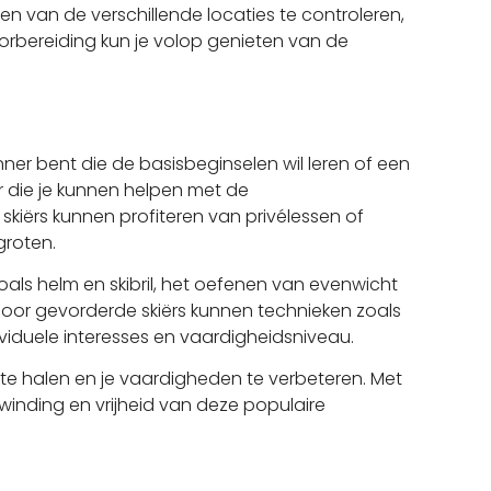
n van de verschillende locaties te controleren,
oorbereiding kun je volop genieten van de
ner bent die de basisbeginselen wil leren of een
aar die je kunnen helpen met de
kiërs kunnen profiteren van privélessen of
groten.
zoals helm en skibril, het oefenen van evenwicht
 Voor gevorderde skiërs kunnen technieken zoals
ndividuele interesses en vaardigheidsniveau.
e te halen en je vaardigheden te verbeteren. Met
pwinding en vrijheid van deze populaire