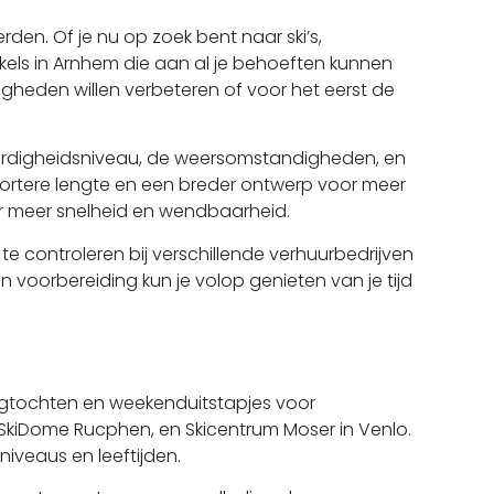
rden. Of je nu op zoek bent naar ski’s,
nkels in Arnhem die aan al je behoeften kunnen
igheden willen verbeteren of voor het eerst de
 vaardigheidsniveau, de weersomstandigheden, en
 kortere lengte en een breder ontwerp voor meer
voor meer snelheid en wendbaarheid.
 te controleren bij verschillende verhuurbedrijven
en voorbereiding kun je volop genieten van je tijd
r dagtochten en weekenduitstapjes voor
 SkiDome Rucphen, en Skicentrum Moser in Venlo.
niveaus en leeftijden.