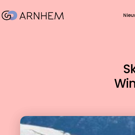
Nieu
Sk
Win