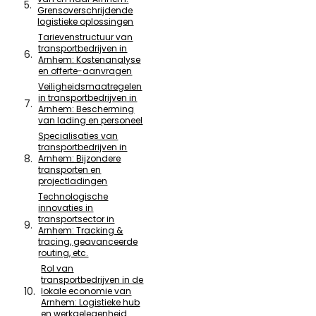
Grensoverschrijdende
logistieke oplossingen
Tarievenstructuur van
transportbedrijven in
Arnhem: Kostenanalyse
en offerte-aanvragen
Veiligheidsmaatregelen
in transportbedrijven in
Arnhem: Bescherming
van lading en personeel
Specialisaties van
transportbedrijven in
Arnhem: Bijzondere
transporten en
projectladingen
Technologische
innovaties in
transportsector in
Arnhem: Tracking &
tracing, geavanceerde
routing, etc.
Rol van
transportbedrijven in de
lokale economie van
Arnhem: Logistieke hub
en werkgelegenheid