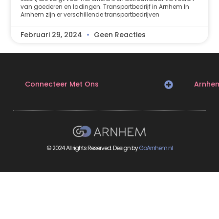
van goederen en ladingen. Transportbedrijf in Arnhem In
Arnhem zijn er verschillende transportbedrijven
Februari 29, 2024
Geen Reacties
Connecteer Met Ons
Arnhe
© 2024 All rights Reserved. Design by
GoArnhem.nl