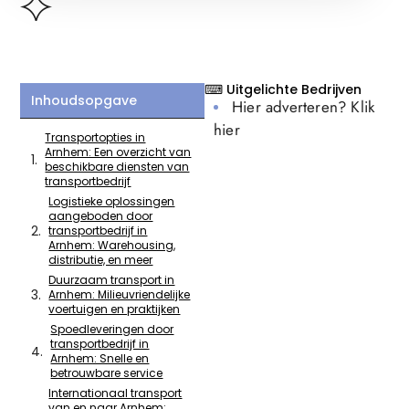
⌨ Uitgelichte Bedrijven
Inhoudsopgave
Hier adverteren? Klik
hier
Transportopties in
Arnhem: Een overzicht van
beschikbare diensten van
transportbedrijf
Logistieke oplossingen
aangeboden door
transportbedrijf in
Arnhem: Warehousing,
distributie, en meer
Duurzaam transport in
Arnhem: Milieuvriendelijke
voertuigen en praktijken
Spoedleveringen door
transportbedrijf in
Arnhem: Snelle en
betrouwbare service
Internationaal transport
van en naar Arnhem: