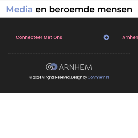
Media
en beroemde mensen
Connecteer Met Ons
Arnhe
© 2024 All rights Reserved. Design by
GoArnhem.nl