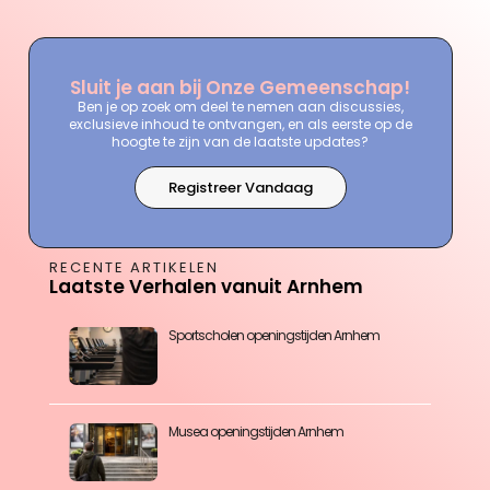
Sluit je aan bij Onze Gemeenschap!
Ben je op zoek om deel te nemen aan discussies,
exclusieve inhoud te ontvangen, en als eerste op de
hoogte te zijn van de laatste updates?
Registreer Vandaag
RECENTE ARTIKELEN
Laatste Verhalen vanuit Arnhem
Sportscholen openingstijden Arnhem
Musea openingstijden Arnhem