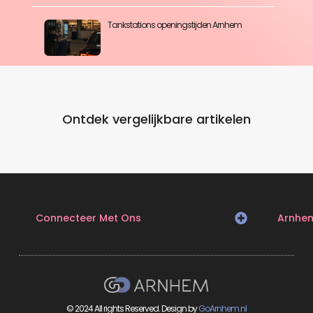
Tankstations openingstijden Arnhem
Ontdek vergelijkbare artikelen
Connecteer Met Ons
Arnhe
© 2024 All rights Reserved. Design by
GoArnhem.nl