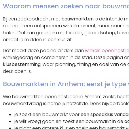
Waarom mensen zoeken naar bouwmark
Bij een zoekopdracht met
bouwmarkten
is de intentie 
niet naar een ontspannen winkelmoment, maar naar een
halen. Dat kan gaan om materialen, gereedschap, beves
omdat je midden in een klus zit.
Dat maakt deze pagina anders dan
winkels openingstij
winkelgedrag en combineren in de stad. Deze pagina dr
klusbestemming
, waar planning, timing en doel van de 
deur open is.
Bouwmarkten in Arnhem: eerst je type
Wie bouwmarkten openingstijden in Arnhem zoekt, heeft m
bouwmarktvraag is namelijk hetzelfde. Denk bijvoorbeel
je zoekt een bouwmarkt voor
een spoedklus vand
je wilt vroeg gaan en zoekt een bouwmarkt in de
o
je plant een grotere klus en zoekt een bouwmarkt 