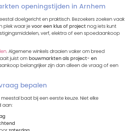
ten openingstijden in Arnhem
meestal doelgericht en praktisch. Bezoekers zoeken vaak
 plek waar je
voor een klus of project
nog iets kunt
tigingsmiddelen, verf, elektra of een spoedaankoop
den
. Algemene winkels draaien vaker om breed
aait juist om
bouwmarkten als project- en
aankoop belangrijker zijn dan alleen de vraag of een
 vraag bepalen
eestal baat bij een eerste keuze. Niet elke
d aan:
aag
chtend
voor
zaterdag