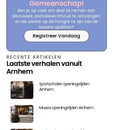
Gemeenschap!
Ben je op zoek om deel te nemen aan
discussies, exclusieve inhoud te ontvangen,
en als eerste op de hoogte te zijn van de
laatste updates?
Registreer Vandaag
RECENTE ARTIKELEN
Laatste verhalen vanuit
Arnhem
Sportscholen openingstijden
Arnhem
Musea openingstijden Arnhem