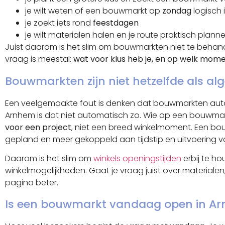
je wilt weten of een bouwmarkt op
zondag
logisch 
je zoekt iets rond
feestdagen
je wilt materialen halen en je route praktisch plann
Juist daarom is het slim om bouwmarkten niet te behan
vraag is meestal:
wat voor klus heb je, en op welk mom
Bouwmarkten zijn niet hetzelfde als a
Een veelgemaakte fout is denken dat bouwmarkten autom
Arnhem is dat niet automatisch zo. Wie op een bouwmar
voor een project
, niet een breed winkelmoment. Een bo
gepland en meer gekoppeld aan tijdstip en uitvoering va
Daarom is het slim om
winkels openingstijden
erbij te ho
winkelmogelijkheden. Gaat je vraag juist over material
pagina beter.
Is een bouwmarkt vandaag open in A