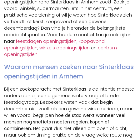
openingstijden rond Sinterklaas in Arnhem zoekt. Zoek je
vooral winkels, supermarkten, iets in het centrum, een
praktische voorziening of wil je weten hoe Sinterklaas zich
verhoudt tot kerst, koopavond of een gewone
decemberdag? Dan vind je hieronder de belangrijkste
aandachtspunten. Voor bredere context kun je ook kijken
naar
feestdagen openingstijden
,
koopavond
openingstijden
,
winkels openingstijden
en
centrum
openingstijden
.
Waarom mensen zoeken naar Sinterklaas
openingstijden in Arnhem
Bij een zoekopdracht met
Sinterklaas
is de intentie meestal
anders dan bij een algemene wintervraag of brede
feestdagvraag. Bezoekers weten vaak dat begin
december niet voelt als een gewone winkelperiode, maar
willen vooral begrijpen
hoe de stad werkt wanneer veel
mensen nog snel iets moeten regelen, kopen of
combineren
. Het gaat dus niet alleen om open of dicht,
maar ook om timing, drukte en de vraag welke route nog