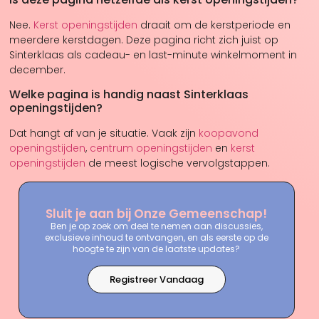
Nee.
Kerst openingstijden
draait om de kerstperiode en
meerdere kerstdagen. Deze pagina richt zich juist op
Sinterklaas als cadeau- en last-minute winkelmoment in
december.
Welke pagina is handig naast Sinterklaas
openingstijden?
Dat hangt af van je situatie. Vaak zijn
koopavond
openingstijden
,
centrum openingstijden
en
kerst
openingstijden
de meest logische vervolgstappen.
Sluit je aan bij Onze Gemeenschap!
Ben je op zoek om deel te nemen aan discussies,
exclusieve inhoud te ontvangen, en als eerste op de
hoogte te zijn van de laatste updates?
Registreer Vandaag