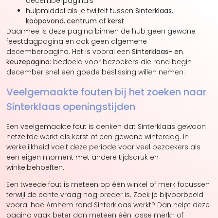
decemberpagina’s
hulpmiddel als je twijfelt tussen
Sinterklaas
,
koopavond
,
centrum
of
kerst
Daarmee is deze pagina binnen de hub geen gewone
feestdagpagina en ook geen algemene
decemberpagina. Het is vooral een
Sinterklaas- en
keuzepagina
: bedoeld voor bezoekers die rond begin
december snel een goede beslissing willen nemen.
Veelgemaakte fouten bij het zoeken naar
Sinterklaas openingstijden
Een veelgemaakte fout is denken dat Sinterklaas gewoon
hetzelfde werkt als kerst of een gewone winterdag. In
werkelijkheid voelt deze periode voor veel bezoekers als
een eigen moment met andere tijdsdruk en
winkelbehoeften.
Een tweede fout is meteen op één winkel of merk focussen
terwijl de echte vraag nog breder is. Zoek je bijvoorbeeld
vooral hoe Arnhem rond Sinterklaas werkt? Dan helpt deze
pagina vaak beter dan meteen één losse merk- of