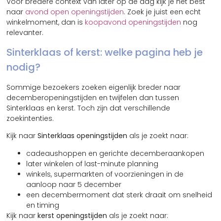
Voor bredere context van later op de dag kijk je het best
naar
avond open openingstijden
. Zoek je juist een echt
winkelmoment, dan is
koopavond openingstijden
nog
relevanter.
Sinterklaas of kerst: welke pagina heb je
nodig?
Sommige bezoekers zoeken eigenlijk breder naar
decemberopeningstijden en twijfelen dan tussen
Sinterklaas en kerst. Toch zijn dat verschillende
zoekintenties.
Kijk naar
Sinterklaas openingstijden
als je zoekt naar:
cadeaushoppen en gerichte decemberaankopen
later winkelen of last-minute planning
winkels, supermarkten of voorzieningen in de
aanloop naar 5 december
een decembermoment dat sterk draait om snelheid
en timing
Kijk naar
kerst openingstijden
als je zoekt naar: