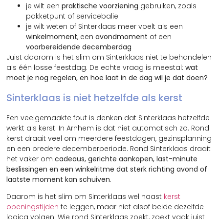
je wilt een
praktische voorziening
gebruiken, zoals
pakketpunt of servicebalie
je wilt weten of Sinterklaas meer voelt als een
winkelmoment
, een
avondmoment
of een
voorbereidende decemberdag
Juist daarom is het slim om Sinterklaas niet te behandelen
als één losse feestdag. De echte vraag is meestal:
wat
moet je nog regelen, en hoe laat in de dag wil je dat doen?
Sinterklaas is niet hetzelfde als kerst
Een veelgemaakte fout is denken dat Sinterklaas hetzelfde
werkt als kerst. In Arnhem is dat niet automatisch zo. Rond
kerst draait veel om meerdere feestdagen, gezinsplanning
en een bredere decemberperiode. Rond Sinterklaas draait
het vaker om
cadeaus, gerichte aankopen, last-minute
beslissingen en een winkelritme dat sterk richting avond of
laatste moment kan schuiven
.
Daarom is het slim om Sinterklaas wel naast
kerst
openingstijden
te leggen, maar niet alsof beide dezelfde
logica volgen. Wie rond Sinterklaas zoekt, zoekt vaak juist