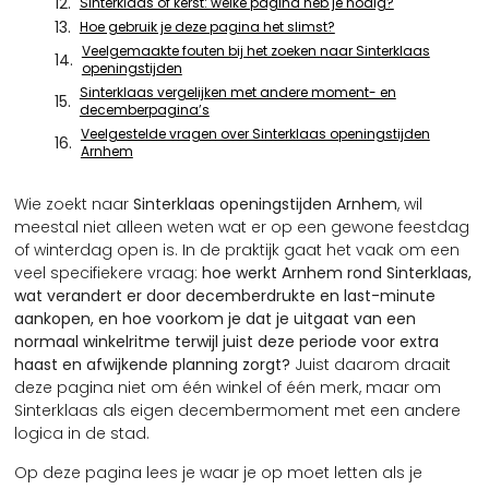
Sinterklaas of kerst: welke pagina heb je nodig?
Hoe gebruik je deze pagina het slimst?
Veelgemaakte fouten bij het zoeken naar Sinterklaas
openingstijden
Sinterklaas vergelijken met andere moment- en
decemberpagina’s
Veelgestelde vragen over Sinterklaas openingstijden
Arnhem
Wie zoekt naar
Sinterklaas openingstijden Arnhem
, wil
meestal niet alleen weten wat er op een gewone feestdag
of winterdag open is. In de praktijk gaat het vaak om een
veel specifiekere vraag:
hoe werkt Arnhem rond Sinterklaas,
wat verandert er door decemberdrukte en last-minute
aankopen, en hoe voorkom je dat je uitgaat van een
normaal winkelritme terwijl juist deze periode voor extra
haast en afwijkende planning zorgt?
Juist daarom draait
deze pagina niet om één winkel of één merk, maar om
Sinterklaas als eigen decembermoment met een andere
logica in de stad.
Op deze pagina lees je waar je op moet letten als je