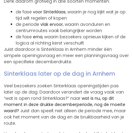
Denk daarom grofweg in drie soorten momenten:
de fase
voor Sinterklaas
, waarin je nog kijkt wat je op
tijd wilt regelen of kopen
de periode
vlak ervoor
, waarin avonduren en
centrumroutes vaak belangrijker worden
de fase
erna
, waarin bezoekers opnieuw kijken of de
logica al richting kerst verschuift
Juist daardoor is Sinterklaas in Arnhem minder één
simpele openingsvraag en meer een planningsvraag over
een specifieke decemberdrukte.
Sinterklaas later op de dag in Arnhem
Veel bezoekers zoeken Sinterklaas openingstijden pas
later op de dag. Daardoor verandert de vraag vaak van
“wat is open rond Sinterklaas?” naar
wat is nu, op dit
moment in deze drukke decemberperiode, nog de moeite
waard?
Juist dan speelt niet alleen de periode mee, maar
ook het moment van de dag en de bruikbaarheid van je
route.