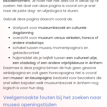
bezoekmoment
. Je hoeft hier niet alles tot in detail op te
zoeken. Het doel van deze pagina is vooral om je snel
naar de juiste dag- en uitjeslogica te sturen.
Gebruik deze pagina daarom vooral als:
startpunt voor
museumbezoek en culturele
dagplanning
overzicht voor
museum versus winkelen, horeca of
andere stadsstops
schakel tussen musea, momentpagina’s en
gebiedscontext
hulpmiddel als je twijfelt tussen
een cultureel uitje
,
een stadsdag
of
een andere vrijetijdskeuze in Arnhem
Daarmee is deze pagina binnen de hub geen gewone
winkelpagina en ook geen horecapagina. Het is vooral
een
musea- en keuzepagina
: bedoeld voor bezoekers die
snel willen bepalen welk museumbezoek in Arnhem nog
logisch is voor hun dag.
Veelgemaakte fouten bij het zoeken naar
musea openingstijden