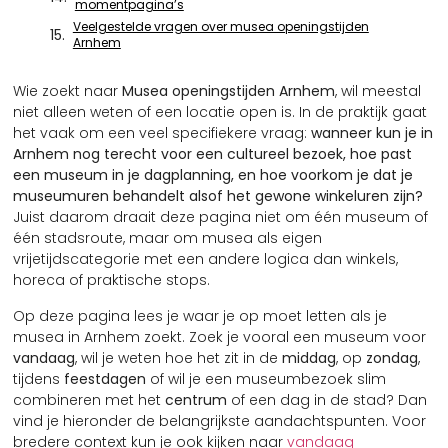
momentpagina’s
Veelgestelde vragen over musea openingstijden
Arnhem
Wie zoekt naar
Musea openingstijden Arnhem
, wil meestal
niet alleen weten of een locatie open is. In de praktijk gaat
het vaak om een veel specifiekere vraag:
wanneer kun je in
Arnhem nog terecht voor een cultureel bezoek, hoe past
een museum in je dagplanning, en hoe voorkom je dat je
museumuren behandelt alsof het gewone winkeluren zijn?
Juist daarom draait deze pagina niet om één museum of
één stadsroute, maar om musea als eigen
vrijetijdscategorie met een andere logica dan winkels,
horeca of praktische stops.
Op deze pagina lees je waar je op moet letten als je
musea in Arnhem zoekt. Zoek je vooral een museum voor
vandaag
, wil je weten hoe het zit in de
middag
, op
zondag
,
tijdens
feestdagen
of wil je een museumbezoek slim
combineren met het
centrum
of een dag in de stad? Dan
vind je hieronder de belangrijkste aandachtspunten. Voor
bredere context kun je ook kijken naar
vandaag