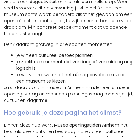
ziet als een
dagactiviteit
en niet als een snelle stop. Voor
veel bezoekers zit de verwarring juist in het feit dat een
museum soms wordt benaderd alsof het gewoon om een
open of dichte locatie gaat, terwijl de echte behoefte vaak
draait om één concreet bezoekmoment dat voldoende
tijd en rust vraagt.
Denk daarom grofweg in drie soorten momenten:
je wilt
een cultureel bezoek plannen
je zoekt
een moment dat vandaag of vanmiddag nog
logisch is
je wilt vooral weten
of het nú nog zinvol is om voor
een museum te kiezen
Juist daardoor zijn musea in Arnhem minder een simpele
openingsvraag en meer een planningsvraag rond vrije tijd,
cultuur en dagritme.
Hoe gebruik je deze pagina het slimst?
Binnen deze hub werkt
Musea openingstijden Arnhem
het
best als overzichts- en beslispagina voor een
cultureel