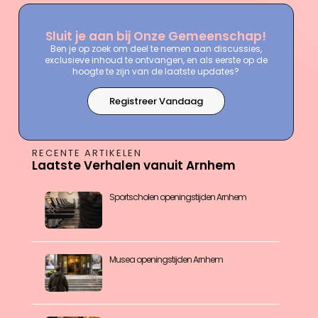
Sluit je aan bij Onze Gemeenschap!
Ben je op zoek om deel te nemen aan discussies,
exclusieve inhoud te ontvangen, en als eerste op de
hoogte te zijn van de laatste updates?
Registreer Vandaag
RECENTE ARTIKELEN
Laatste Verhalen vanuit Arnhem
Sportscholen openingstijden Arnhem
Musea openingstijden Arnhem