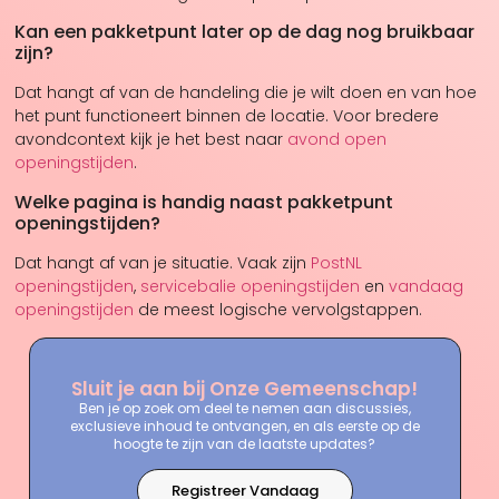
Kan een pakketpunt later op de dag nog bruikbaar
zijn?
Dat hangt af van de handeling die je wilt doen en van hoe
het punt functioneert binnen de locatie. Voor bredere
avondcontext kijk je het best naar
avond open
openingstijden
.
Welke pagina is handig naast pakketpunt
openingstijden?
Dat hangt af van je situatie. Vaak zijn
PostNL
openingstijden
,
servicebalie openingstijden
en
vandaag
openingstijden
de meest logische vervolgstappen.
Sluit je aan bij Onze Gemeenschap!
Ben je op zoek om deel te nemen aan discussies,
exclusieve inhoud te ontvangen, en als eerste op de
hoogte te zijn van de laatste updates?
Registreer Vandaag