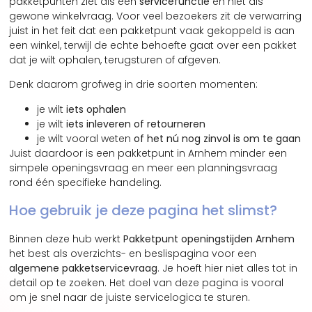
pakketpunten ziet als een
servicefunctie
en niet als
gewone winkelvraag. Voor veel bezoekers zit de verwarring
juist in het feit dat een pakketpunt vaak gekoppeld is aan
een winkel, terwijl de echte behoefte gaat over een pakket
dat je wilt ophalen, terugsturen of afgeven.
Denk daarom grofweg in drie soorten momenten:
je wilt
iets ophalen
je wilt
iets inleveren of retourneren
je wilt vooral weten
of het nú nog zinvol is om te gaan
Juist daardoor is een pakketpunt in Arnhem minder een
simpele openingsvraag en meer een planningsvraag
rond één specifieke handeling.
Hoe gebruik je deze pagina het slimst?
Binnen deze hub werkt
Pakketpunt openingstijden Arnhem
het best als overzichts- en beslispagina voor een
algemene pakketservicevraag
. Je hoeft hier niet alles tot in
detail op te zoeken. Het doel van deze pagina is vooral
om je snel naar de juiste servicelogica te sturen.