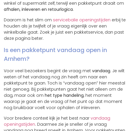
winkel of supermarkt zelf, terwijl een pakketpunt draait om
afhalen, inleveren en retourlogica
.
Daarom is het slim om
servicebalie openingstijden
erbij te
houden als je twijfelt of je vraag eigenlijk over een
winkelbalie gaat. Zoek je juist een pakketservice, dan past
deze pagina beter.
Is een pakketpunt vandaag open in
Arnhem?
Voor veel bezoekers begint de vraag met
vandaag
. Je wilt
weten of het vandaag nog zin heeft om naar een
pakketpunt te gaan. Toch is “vandaag open” hier meestal
niet genoeg. Bij pakketpunten gaat het niet alleen om de
dag, maar ook om
het type handeling
, het moment
waarop je gaat en de vraag of het punt op dat moment
nog bruikbaar voelt voor ophalen of inleveren.
Voor bredere context kijk je het best naar
vandaag
openingstijden
. Daarmee zie je sneller of je vraag
vandaag nog breed speelt in Arnhem. Voor pakketpunten