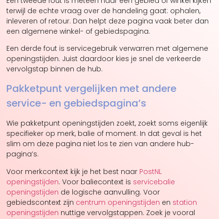
Een tweede fout is meteen naar een gebied of winkel kijken
terwijl de echte vraag over de handeling gaat: ophalen,
inleveren of retour. Dan helpt deze pagina vaak beter dan
een algemene winkel- of gebiedspagina.
Een derde fout is servicegebruik verwarren met algemene
openingstijden. Juist daardoor kies je snel de verkeerde
vervolgstap binnen de hub.
Pakketpunt vergelijken met andere
service- en gebiedspagina’s
Wie pakketpunt openingstijden zoekt, zoekt soms eigenlijk
specifieker op merk, balie of moment. In dat geval is het
slim om deze pagina niet los te zien van andere hub-
pagina’s.
Voor merkcontext kijk je het best naar
PostNL
openingstijden
. Voor baliecontext is
servicebalie
openingstijden
de logische aanvulling. Voor
gebiedscontext zijn
centrum openingstijden
en
station
openingstijden
nuttige vervolgstappen. Zoek je vooral