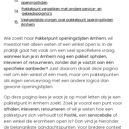
openingstijden
Pakketpunt vergelijken met andere service- en
gebiedspagina’s
Veelgestelde vragen over pakketpunt openingstijden
Arnhem
Wie zoekt naar
Pakketpunt openingstijden Arnhem
, wil
meestal niet alleen weten of een winkel open is. In de
praktijk gaat het vaak om een veel specifiekere vraag:
wanneer kun je in Arnhem nog een pakket ophalen,
inleveren of retourneren, zonder dat je vastzit aan één
specifieke aanbieder?
Juist daarom draait deze pagina
niet om één winkel of één merk, maar om pakketpunten
als eigen servicevraag met een andere logica dan
gewone openingstijden.
Op deze pagina lees je waar je op moet letten als je een
pakketpunt in Arnhem zoekt. Zoek je vooral een punt voor
afhalen
,
inleveren
,
retourneren
of wil je weten hoe een
pakketpunt zich verhoudt tot
PostNL
, een
servicebalie
of
een winkel die eromheen open is? Dan vind je hieronder
de belangrijkste aandachtspunten. Voor bredere context